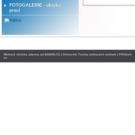
FOTOGALERIE - ukázka
prací
Webové stránky zdarma
od
BANAN.CZ
|
Ostravski Tvorba webových stránek
|
Přihlásit
se