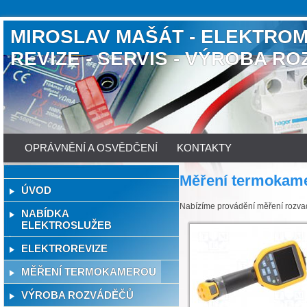
MIROSLAV MAŠÁT - ELEKTROM
REVIZE - SERVIS - VÝROBA R
OPRÁVNĚNÍ A OSVĚDČENÍ
KONTAKTY
Měření termokam
ÚVOD
Nabízíme provádění měření rozvad
NABÍDKA
ELEKTROSLUŽEB
ELEKTROREVIZE
MĚŘENÍ TERMOKAMEROU
VÝROBA ROZVÁDĚČŮ