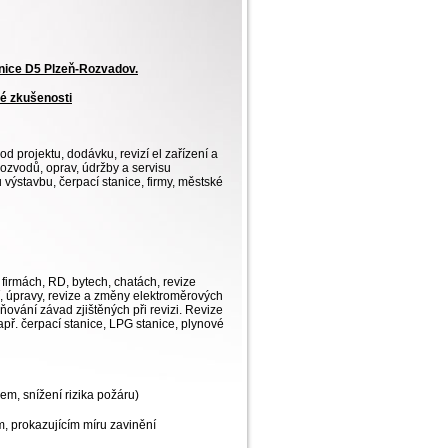
lnice D5 Plzeň-Rozvadov.
té zkušenosti
d projektu, dodávku, revizí el zařízení a
rozvodů, oprav, údržby a servisu
 výstavbu, čerpací stanice, firmy, městské
firmách, RD, bytech, chatách, revize
í, úpravy, revize a změny elektroměrových
ňování závad zjištěných při revizi. Revize
př. čerpací stanice, LPG stanice, plynové
m, snížení rizika požáru)
m, prokazujícím míru zavinění