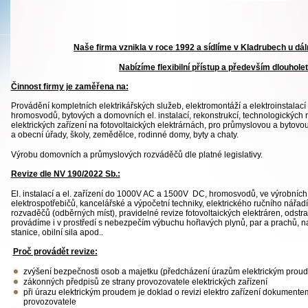
Naše firma vznikla v roce 1992 a sídlíme v Kladrubech u dá
Nabízíme flexibilní přístup a především dlouhole
Činnost firmy je zaměřena na:
Provádění kompletních elektrikářských služeb, elektromontáží a elektroinstalací o
hromosvodů, bytových a domovních el. instalací, rekonstrukcí, technologických 
elektrických zařízení na fotovoltaických elektrárnách, pro průmyslovou a bytovou
a obecní úřady, školy, zemědělce, rodinné domy, byty a chaty.
Výrobu domovních a průmyslových rozváděčů dle platné legislativy.
Revize dle NV 190/2022 Sb.:
El. instalací a el. zařízení do 1000V AC a 1500V DC, hromosvodů, ve výrobních 
elektrospotřebičů, kancelářské a výpočetní techniky, elektrického ručního nářad
rozvaděčů (odběrných míst), pravidelné revize fotovoltaických elektráren, odstra
provádíme i v prostředí s nebezpečím výbuchu hořlavých plynů, par a prachů, na
stanice, obilní sila apod..
Proč provádět revize:
zvýšení bezpečnosti osob a majetku (předcházení úrazům elektrickým proude
zákonných předpisů ze strany provozovatele elektrických zařízení
při úrazu elektrickým proudem je doklad o revizi elektro zařízení dokumente
provozovatele