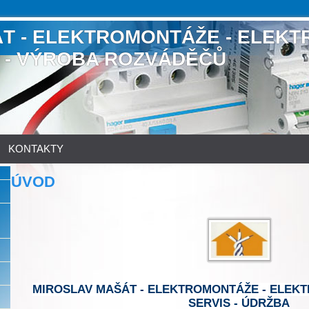
T - ELEKTROMONTÁŽE - ELEKT
S - VÝROBA ROZVÁDĚČŮ
KONTAKTY
ÚVOD
MIROSLAV MAŠÁT - ELEKTROMONT
ÁŽE -
ELEKT
SERVIS - ÚDRŽBA