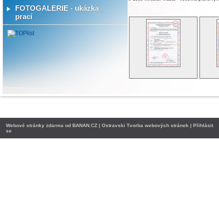
FOTOGALERIE - ukázka
prací
Webové stránky zdarma
od
BANAN.CZ
|
Ostravski Tvorba webových stránek
|
Přihlásit
se