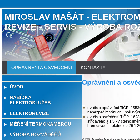
MIROSLAV MAŠÁT - ELEKTROM
REVIZE - SERVIS - VÝROBA R
OPRÁVNĚNÍ A OSVĚDČENÍ
KONTAKTY
Oprávnění a osvě
ÚVOD
NABÍDKA
ELEKTROSLUŽEB
ev. číslo oprávnění TIČR: 1553
nebezpečím výbuchu hořlavých 
ELEKTROREVIZE
ev.
číslo osvědčení TIČR: 1628
střídavého a 1,5 kV stejnosměr
MĚŘENÍ TERMOKAMEROU
hromosvodů - platné do 26.1.
VÝROBA ROZVÁDĚČŮ
© 2008 Miroslav Mašát - všechna práva v